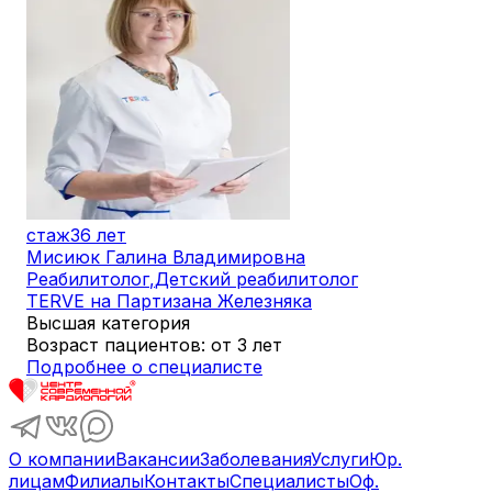
стаж
36 лет
Мисиюк Галина Владимировна
Реабилитолог
,
Детский реабилитолог
TERVE на Партизана Железняка
Высшая категория
Возраст пациентов: от 3 лет
Подробнее о специалисте
О компании
Вакансии
Заболевания
Услуги
Юр.
лицам
Филиалы
Контакты
Специалисты
Оф.