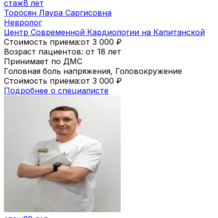
стаж
8 лет
Торосян Лаура Саргисовна
Невролог
Центр Современной Кардиологии на Капитанской
Стоимость приема:
от 3 000
₽
Возраст пациентов: от 18 лет
Принимает по ДМС
Головная боль напряжения, Головокружение
Стоимость приема:
от 3 000
₽
Подробнее о специалисте