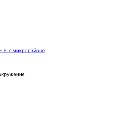
E в 7 микрорайоне
вокружение