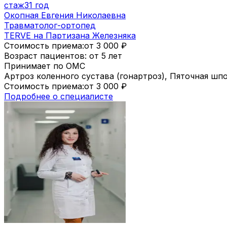
стаж
31 год
Окопная Евгения Николаевна
Травматолог-ортопед
TERVE на Партизана Железняка
Стоимость приема:
от 3 000
₽
Возраст пациентов: от 5 лет
Принимает по ОМС
Артроз коленного сустава (гонартроз), Пяточная шп
Стоимость приема:
от 3 000
₽
Подробнее о специалисте