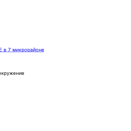
E в 7 микрорайоне
вокружение