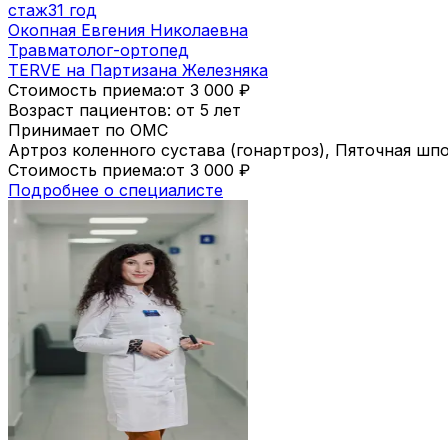
стаж
31 год
Окопная Евгения Николаевна
Травматолог-ортопед
TERVE на Партизана Железняка
Стоимость приема:
от 3 000
₽
Возраст пациентов: от 5 лет
Принимает по ОМС
Артроз коленного сустава (гонартроз), Пяточная шп
Стоимость приема:
от 3 000
₽
Подробнее о специалисте