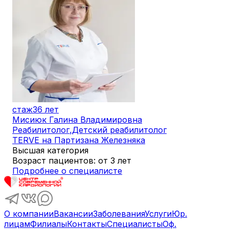
стаж
36 лет
Мисиюк Галина Владимировна
Реабилитолог
,
Детский реабилитолог
TERVE на Партизана Железняка
Высшая категория
Возраст пациентов: от 3 лет
Подробнее о специалисте
О компании
Вакансии
Заболевания
Услуги
Юр.
лицам
Филиалы
Контакты
Специалисты
Оф.