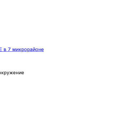
E в 7 микрорайоне
вокружение