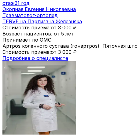
стаж
31 год
Окопная Евгения Николаевна
Травматолог-ортопед
TERVE на Партизана Железняка
Стоимость приема:
от 3 000
₽
Возраст пациентов: от 5 лет
Принимает по ОМС
Артроз коленного сустава (гонартроз), Пяточная шп
Стоимость приема:
от 3 000
₽
Подробнее о специалисте