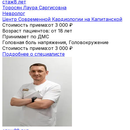
стаж
8 лет
Торосян Лаура Саргисовна
Невролог
Центр Современной Кардиологии на Капитанской
Стоимость приема:
от 3 000
₽
Возраст пациентов: от 18 лет
Принимает по ДМС
Головная боль напряжения, Головокружение
Стоимость приема:
от 3 000
₽
Подробнее о специалисте