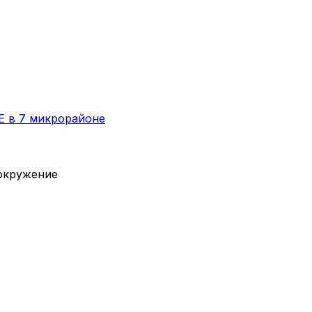
E в 7 микрорайоне
вокружение