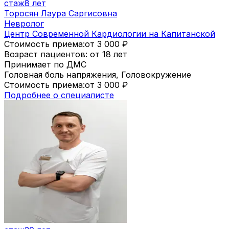
стаж
8 лет
Торосян Лаура Саргисовна
Невролог
Центр Современной Кардиологии на Капитанской
Стоимость приема:
от 3 000
₽
Возраст пациентов: от 18 лет
Принимает по ДМС
Головная боль напряжения, Головокружение
Стоимость приема:
от 3 000
₽
Подробнее о специалисте