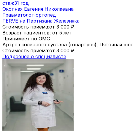
стаж
31 год
Окопная Евгения Николаевна
Травматолог-ортопед
TERVE на Партизана Железняка
Стоимость приема:
от 3 000
₽
Возраст пациентов: от 5 лет
Принимает по ОМС
Артроз коленного сустава (гонартроз), Пяточная шп
Стоимость приема:
от 3 000
₽
Подробнее о специалисте