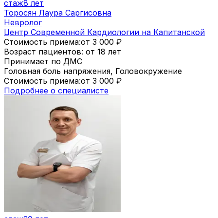
стаж
8 лет
Торосян Лаура Саргисовна
Невролог
Центр Современной Кардиологии на Капитанской
Стоимость приема:
от 3 000
₽
Возраст пациентов: от 18 лет
Принимает по ДМС
Головная боль напряжения, Головокружение
Стоимость приема:
от 3 000
₽
Подробнее о специалисте