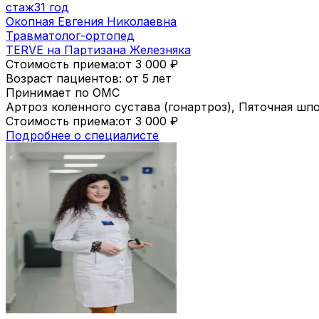
стаж
31 год
Окопная Евгения Николаевна
Травматолог-ортопед
TERVE на Партизана Железняка
Стоимость приема:
от 3 000
₽
Возраст пациентов: от 5 лет
Принимает по ОМС
Артроз коленного сустава (гонартроз), Пяточная шп
Стоимость приема:
от 3 000
₽
Подробнее о специалисте