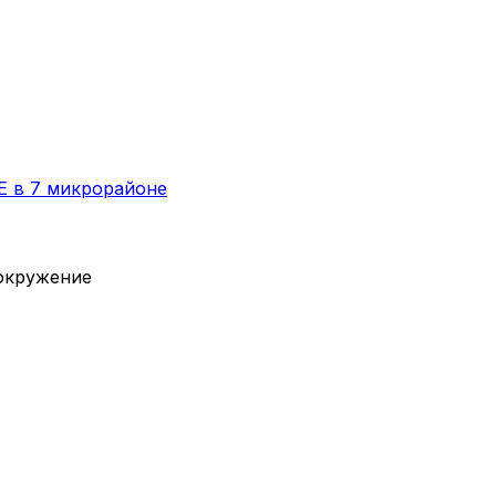
E в 7 микрорайоне
вокружение