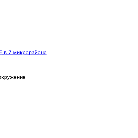
E в 7 микрорайоне
вокружение