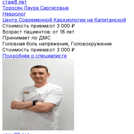
стаж
8 лет
Торосян Лаура Саргисовна
Невролог
Центр Современной Кардиологии на Капитанской
Стоимость приема:
от 3 000
₽
Возраст пациентов: от 18 лет
Принимает по ДМС
Головная боль напряжения, Головокружение
Стоимость приема:
от 3 000
₽
Подробнее о специалисте