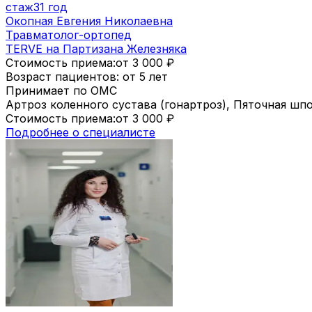
стаж
31 год
Окопная Евгения Николаевна
Травматолог-ортопед
TERVE на Партизана Железняка
Стоимость приема:
от 3 000
₽
Возраст пациентов: от 5 лет
Принимает по ОМС
Артроз коленного сустава (гонартроз), Пяточная шп
Стоимость приема:
от 3 000
₽
Подробнее о специалисте