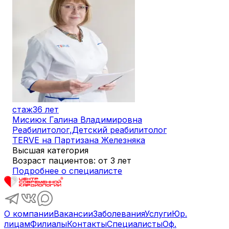
стаж
36 лет
Мисиюк Галина Владимировна
Реабилитолог
,
Детский реабилитолог
TERVE на Партизана Железняка
Высшая категория
Возраст пациентов: от 3 лет
Подробнее о специалисте
О компании
Вакансии
Заболевания
Услуги
Юр.
лицам
Филиалы
Контакты
Специалисты
Оф.