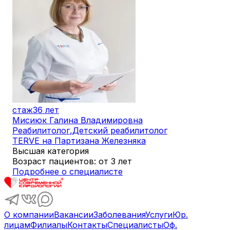
стаж
36 лет
Мисиюк Галина Владимировна
Реабилитолог
,
Детский реабилитолог
TERVE на Партизана Железняка
Высшая категория
Возраст пациентов: от 3 лет
Подробнее о специалисте
О компании
Вакансии
Заболевания
Услуги
Юр.
лицам
Филиалы
Контакты
Специалисты
Оф.