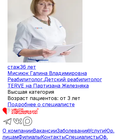
стаж
36 лет
Мисиюк Галина Владимировна
Реабилитолог
,
Детский реабилитолог
TERVE на Партизана Железняка
Высшая категория
Возраст пациентов: от 3 лет
Подробнее о специалисте
О компании
Вакансии
Заболевания
Услуги
Юр.
лицам
Филиалы
Контакты
Специалисты
Оф.