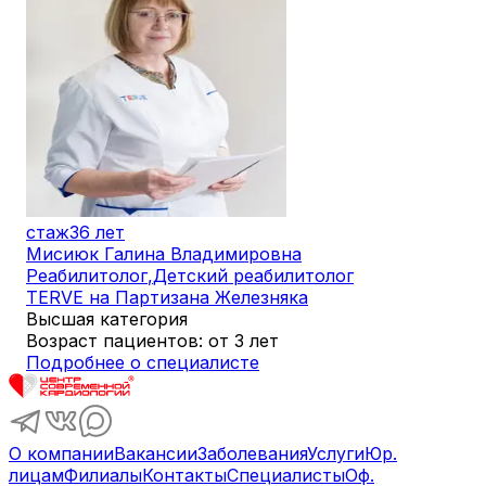
стаж
36 лет
Мисиюк Галина Владимировна
Реабилитолог
,
Детский реабилитолог
TERVE на Партизана Железняка
Высшая категория
Возраст пациентов: от 3 лет
Подробнее о специалисте
О компании
Вакансии
Заболевания
Услуги
Юр.
лицам
Филиалы
Контакты
Специалисты
Оф.