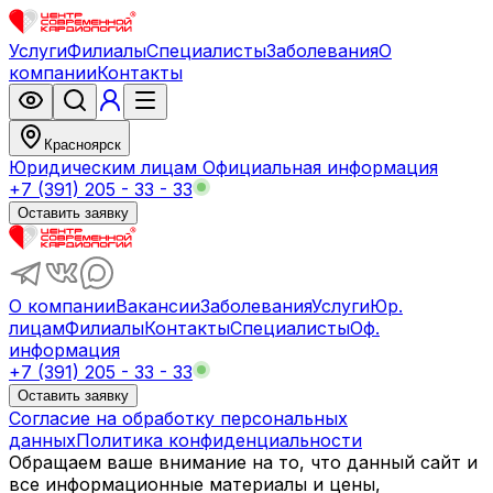
Услуги
Филиалы
Специалисты
Заболевания
О
компании
Контакты
Красноярск
Юридическим лицам
Официальная информация
+7 (391) 205 - 33 - 33
Оставить заявку
О компании
Вакансии
Заболевания
Услуги
Юр.
лицам
Филиалы
Контакты
Специалисты
Оф.
информация
+7 (391) 205 - 33 - 33
Оставить заявку
Согласие на обработку персональных
данных
Политика конфиденциальности
Обращаем ваше внимание на то, что данный сайт и
все информационные материалы и цены,