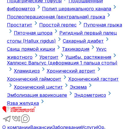
Подагрические тофусы
Подошвенный
фиброматоз
Полип цервикального канала
Послеоперационная (вентральная) грыжа
Простатит
Простой герпес
Пупочная грыжа
Пяточная шпора
Ригидный первый палец
стопы (Hallux rigidus)
Сахарный диабет
Свищ прямой кишки
Тахикардия
Укус
животного
Уретрит
Ушибы, растяжения
Халлюкс Вальгус (деформация 1 пальца стопы)
Хламидиоз
Хронический артрит
Хронический гайморит
Хронический гастрит
Хронический цистит
Экзема
Эмболизация варикоцеле
Эндометриоз
Язва желудка
О компании
Вакансии
Заболевания
Услуги
Юр.