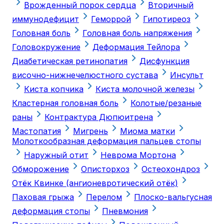
Врожденный порок сердца
Вторичный
иммунодефицит
Геморрой
Гипотиреоз
Головная боль
Головная боль напряжения
Головокружение
Деформация Тейлора
Диабетическая ретинопатия
Дисфункция
височно-нижнечелюстного сустава
Инсульт
Киста копчика
Киста молочной железы
Кластерная головная боль
Колотые/резаные
раны
Контрактура Дюпюитрена
Мастопатия
Мигрень
Миома матки
Молоткообразная деформация пальцев стопы
Наружный отит
Неврома Мортона
Обморожение
Описторхоз
Остеохондроз
Отёк Квинке (ангионевротический отёк)
Паховая грыжа
Перелом
Плоско-вальгусная
деформация стопы
Пневмония