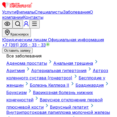
Услуги
Филиалы
Специалисты
Заболевания
О
компании
Контакты
Красноярск
Юридическим лицам
Официальная информация
+7 (391) 205 - 33 - 33
Оставить заявку
Все заболевания
Аденома простаты
Анальная трещина
Аритмия
Артериальная гипертония
Артроз
коленного сустава (гонартроз)
Бесплодие у
женщин
Болезнь Келлера II
Брадикардия
Бруксизм
Варикозная болезнь нижних
конечностей
Варусное отклонение первой
плюсневой кости
Вирусный гепатит
Внутрипротоковая папиллома молочной железы