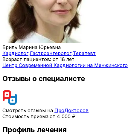
Бриль Марина Юрьевна
Кардиолог
,
Гастроэнтеролог
,
Терапевт
Возраст пациентов: от 18 лет
Центр Современной Кардиологии на Менжинского
Отзывы о специалисте
Смотреть отзывы на
ПроДокторов
Стоимость приема:
от 4 000 ₽
Профиль лечения