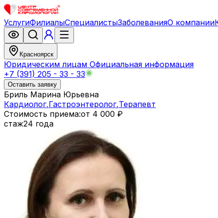
Услуги
Филиалы
Специалисты
Заболевания
О компании
Красноярск
Юридическим лицам
Официальная информация
+7 (391) 205 - 33 - 33
Оставить заявку
Бриль Марина Юрьевна
Кардиолог
,
Гастроэнтеролог
,
Терапевт
Стоимость приема:
от 4 000 ₽
стаж
24 года