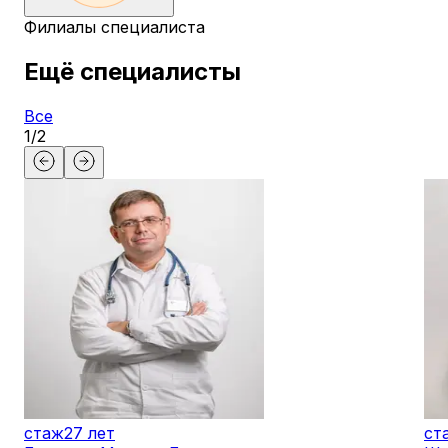
Филиалы специалиста
Ещё специалисты
Все
1
/
2
стаж
27 лет
ст