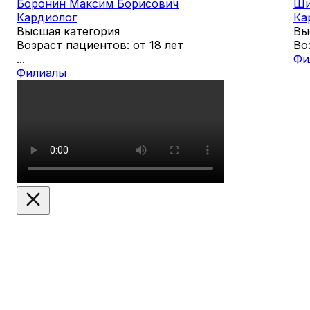
Боронин Максим Борисович
Ши
Кардиолог
Ка
Высшая категория
Вы
Возраст пациентов: от 18 лет
Во
...
Фи
Филиалы