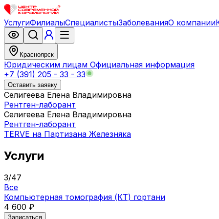
Услуги
Филиалы
Специалисты
Заболевания
О компании
Красноярск
Юридическим лицам
Официальная информация
+7 (391) 205 - 33 - 33
Оставить заявку
Селигеева Елена Владимировна
Рентген-лаборант
Селигеева Елена Владимировна
Рентген-лаборант
TERVE на Партизана Железняка
Услуги
3
/
47
Все
Компьютерная томография (КТ) гортани
4 600 ₽
Записаться