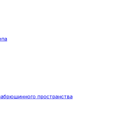
епа
забрюшинного пространства