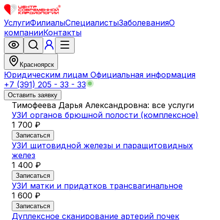
Услуги
Филиалы
Специалисты
Заболевания
О
компании
Контакты
Красноярск
Юридическим лицам
Официальная информация
+7 (391) 205 - 33 - 33
Оставить заявку
Тимофеева Дарья Александровна: все услуги
УЗИ органов брюшной полости (комплексное)
1 700 ₽
Записаться
УЗИ щитовидной железы и паращитовидных
желез
1 400 ₽
Записаться
УЗИ матки и придатков трансвагинальное
1 600 ₽
Записаться
Дуплексное сканирование артерий почек