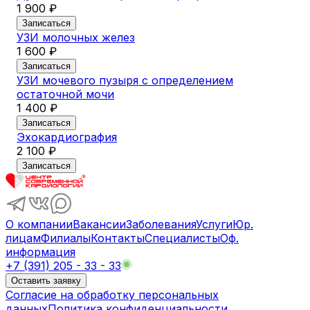
1 900 ₽
Записаться
УЗИ молочных желез
1 600 ₽
Записаться
УЗИ мочевого пузыря с определением
остаточной мочи
1 400 ₽
Записаться
Эхокардиография
2 100 ₽
Записаться
О компании
Вакансии
Заболевания
Услуги
Юр.
лицам
Филиалы
Контакты
Специалисты
Оф.
информация
+7 (391) 205 - 33 - 33
Оставить заявку
Согласие на обработку персональных
данных
Политика конфиденциальности