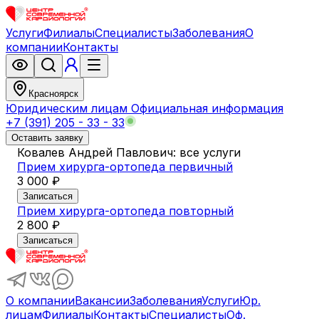
Услуги
Филиалы
Специалисты
Заболевания
О
компании
Контакты
Красноярск
Юридическим лицам
Официальная информация
+7 (391) 205 - 33 - 33
Оставить заявку
Ковалев Андрей Павлович: все услуги
Прием хирурга-ортопеда первичный
3 000 ₽
Записаться
Прием хирурга-ортопеда повторный
2 800 ₽
Записаться
О компании
Вакансии
Заболевания
Услуги
Юр.
лицам
Филиалы
Контакты
Специалисты
Оф.