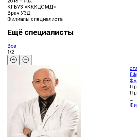
2018 - н.в.
КГБУЗ «КККЦОМД»
Врач УЗД
Филиалы специалиста
Ещё специалисты
Все
1
/
2
ст
Еф
Фу
Пр
Пр
...
Фи